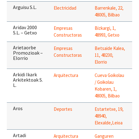
Arguisu S.L.
Electricidad
Barrenkale, 22,
48005, Bilbao
Aridav 2000
Empresas
Bizkargi, 1,
S.L. – Getxo
Constructoras
48993, Getxo
Arietaorbe
Empresas
Betsaide Kalea,
Promozioak –
Constructoras
11, 48230,
Elorrio
Elorrio
Arkidi Ikark
Arquitectura
Cueva Goikolau
Arkitektoak S.
/ Goikolau
L.
Kobaren, 1,
48005, Bilbao
Aros
Deportes
Estartetxe, 19,
48940,
Elexalde,Leioa
Artadi
Arquitectura
Ganguren