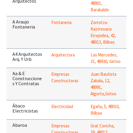
Arquitectos
48901,
Barakaldo
A Araujo
Fontaneria
Zorrotza-
Fontaneria
Kastrexana
Errepidea, 42,
48013, Bilbao
A4 Arquitectos
Arquitectura
Las Mercedes,
Arq. Y Urb.
31, 48930, Getxo
Aa & E
Empresas
Juan Bautista
Construccione
Constructoras
Zabala, 12,
s Y Contratas
48991,
Algorta,Getxo
Ábaco
Electricidad
Egaña, 5, 48010,
Electricistas
Bilbao
Abaroa
Empresas
Gral. Concha,
Constructoras
39, 48012,