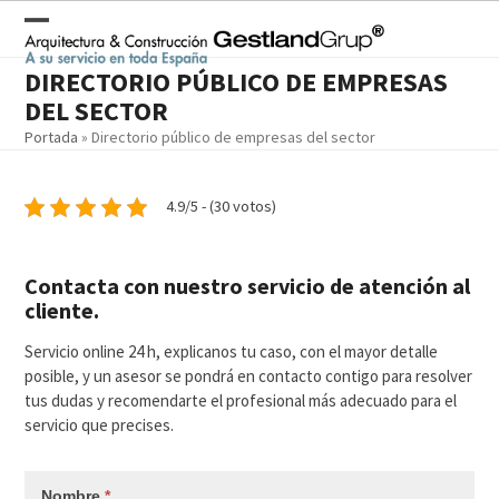
Skip
to
Open
Close
content
DIRECTORIO PÚBLICO DE EMPRESAS
mobile
mobile
DEL SECTOR
menu
menu
Portada
»
Directorio público de empresas del sector
4.9/5 - (30 votos)
Contacta con nuestro servicio de atención al
cliente.
Servicio online 24 h, explicanos tu caso, con el mayor detalle
posible, y un asesor se pondrá en contacto contigo para resolver
tus dudas y recomendarte el profesional más adecuado para el
servicio que precises.
Nombre
*