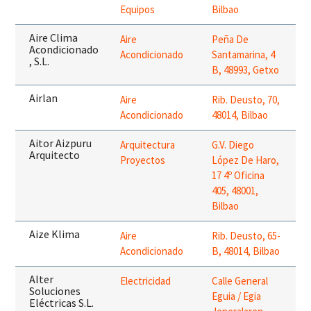
Equipos
Bilbao
Aire Clima
Aire
Peña De
Acondicionado
Acondicionado
Santamarina, 4
, S.L.
B, 48993, Getxo
Airlan
Aire
Rib. Deusto, 70,
Acondicionado
48014, Bilbao
Aitor Aizpuru
Arquitectura
G.V. Diego
Arquitecto
Proyectos
López De Haro,
17 4º Oficina
405, 48001,
Bilbao
Aize Klima
Aire
Rib. Deusto, 65-
Acondicionado
B, 48014, Bilbao
Alter
Electricidad
Calle General
Soluciones
Eguia / Egia
Eléctricas S.L.