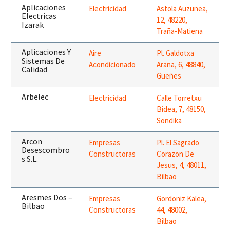
Aplicaciones
Electricidad
Astola Auzunea,
Electricas
12, 48220,
Izarak
Traña-Matiena
Aplicaciones Y
Aire
Pl. Galdotxa
Sistemas De
Acondicionado
Arana, 6, 48840,
Calidad
Güeñes
Arbelec
Electricidad
Calle Torretxu
Bidea, 7, 48150,
Sondika
Arcon
Empresas
Pl. El Sagrado
Desescombro
Constructoras
Corazon De
s S.L.
Jesus, 4, 48011,
Bilbao
Aresmes Dos –
Empresas
Gordoniz Kalea,
Bilbao
Constructoras
44, 48002,
Bilbao