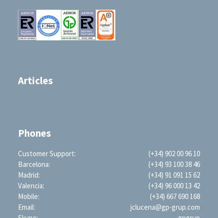
Articles
Phones
Customer Support:
(+34) 902 00 96 10
Barcelona:
(+34) 93 100 38 46
Madrid:
(+34) 91 091 15 62
Valencia:
(+34) 96 000 13 42
Mobile:
(+34) 667 690 168
Email:
jclucena@gp-grup.com
Skype:
gpgrup