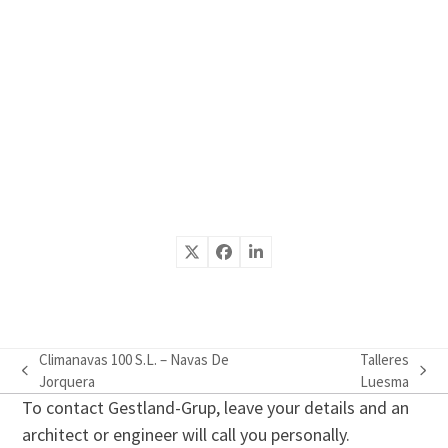
Climanavas 100 S.L. – Navas De
Talleres
previous
next
Jorquera
Luesma
post:
post:
To contact Gestland-Grup, leave your details and an
architect or engineer will call you personally.