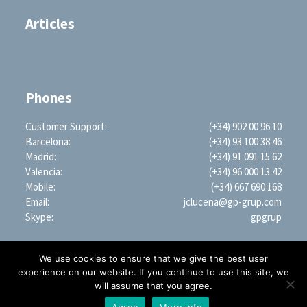
Articles
Phones
Customer Support:
(+34) 902 00 96 10
Barcelona:
(+34) 93 100 38 46
Madrid:
(+34) 91 091 15 62
Valencia:
(+34) 96 000 13 42
Mobile:
(+34) 667 690 168
Email:
jclucena@gp-grup.com
Skype:
gpgrup
We use cookies to ensure that we give the best user
experience on our website. If you continue to use this site, we
will assume that you agree.
PROFESSIONAL SEARCH ENGINE WORLDWIDE (LLC)
1209 Mountain Road PL NE, STE R, Albuquerque, NM 87110, USA | EIN: 35-2879428
Agree
More info