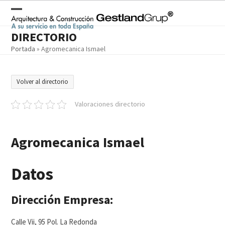
Skip
to
Open
Close
content
DIRECTORIO
mobile
mobile
Portada
»
Agromecanica Ismael
menu
menu
Volver al directorio
Valoraciones directorio
Agromecanica Ismael
Datos
Dirección Empresa:
Calle Vii, 95 Pol. La Redonda