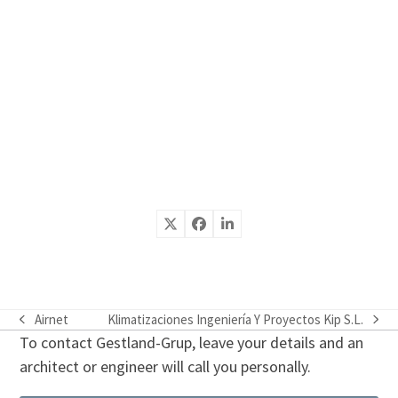
Airnet
Klimatizaciones Ingeniería Y Proyectos Kip S.L.
previous
next
To contact Gestland-Grup, leave your details and an
post:
post:
architect or engineer will call you personally.