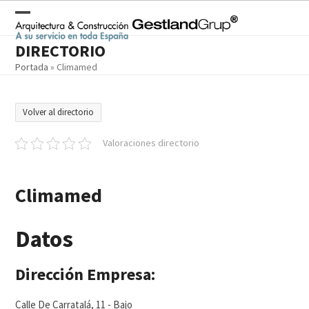
Skip
to
Open
Close
content
DIRECTORIO
mobile
mobile
Portada
»
Climamed
menu
menu
Volver al directorio
Valoraciones directorio
Climamed
Datos
Dirección Empresa:
Calle De Carratalá, 11 - Bajo