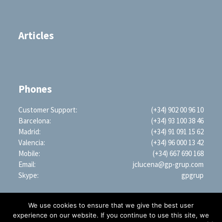
Articles
Phones
Customer Support:
(+34) 902 00 96 10
Barcelona:
(+34) 93 100 38 46
Madrid:
(+34) 91 091 15 62
Valencia:
(+34) 96 000 13 42
Mobile:
(+34) 667 690 168
Email:
jclucena@gp-grup.com
Skype:
gpgrup
We use cookies to ensure that we give the best user
experience on our website. If you continue to use this site, we