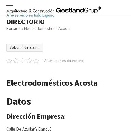
Skip
to
Open
Close
content
DIRECTORIO
mobile
mobile
Portada
»
Electrodomésticos Acosta
menu
menu
Volver al directorio
Valoraciones directorio
Electrodomésticos Acosta
Datos
Dirección Empresa:
Calle De Aguilar Y Cano, 5