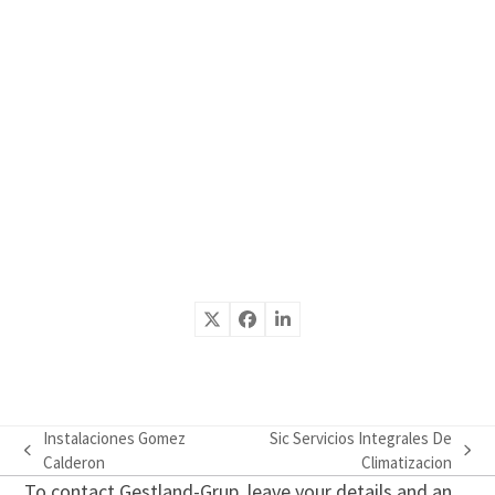
Instalaciones Gomez
Sic Servicios Integrales De
previous
next
Calderon
Climatizacion
post:
post:
To contact Gestland-Grup, leave your details and an