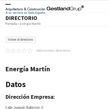
Skip
to
Open
Close
content
DIRECTORIO
mobile
mobile
Portada
»
Energía Martín
menu
menu
Volver al directorio
Valoraciones directorio
Energía Martín
Datos
Dirección Empresa:
Calle Joaquín Ballester, 5