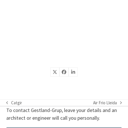
Catgir
Air Frio Lleida
previous
next
To contact Gestland-Grup, leave your details and an
post:
post:
architect or engineer will call you personally.