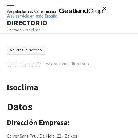
Skip
to
Open
Close
content
DIRECTORIO
mobile
mobile
Portada
»
Isoclima
menu
menu
Volver al directorio
Valoraciones directorio
Isoclima
Datos
Dirección Empresa:
Carrer Sant Paulí De Nola, 22 - Baixos