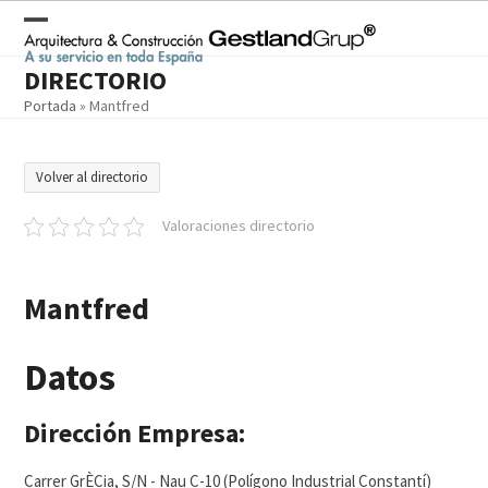
Skip
to
Open
Close
content
DIRECTORIO
mobile
mobile
Portada
»
Mantfred
menu
menu
Volver al directorio
Valoraciones directorio
Mantfred
Datos
Dirección Empresa:
Carrer GrÈCia, S/N - Nau C-10 (Polígono Industrial Constantí)