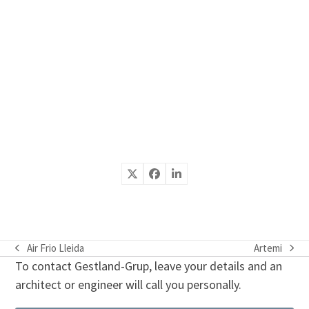
Air Frio Lleida
Artemi
previous
next
To contact Gestland-Grup, leave your details and an
post:
post:
architect or engineer will call you personally.