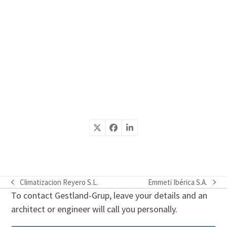
Climatizacion Reyero S.L.
Emmeti Ibérica S.A.
previous
next
To contact Gestland-Grup, leave your details and an
post:
post:
architect or engineer will call you personally.