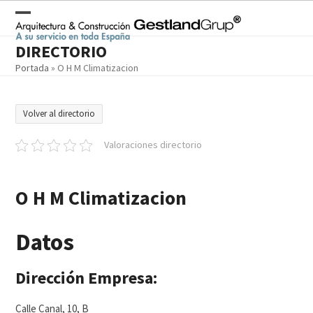
Skip
to
Open
Close
content
DIRECTORIO
mobile
mobile
Portada
»
O H M Climatizacion
menu
menu
Volver al directorio
Valoraciones directorio
O H M Climatizacion
Datos
Dirección Empresa:
Calle Canal, 10, B