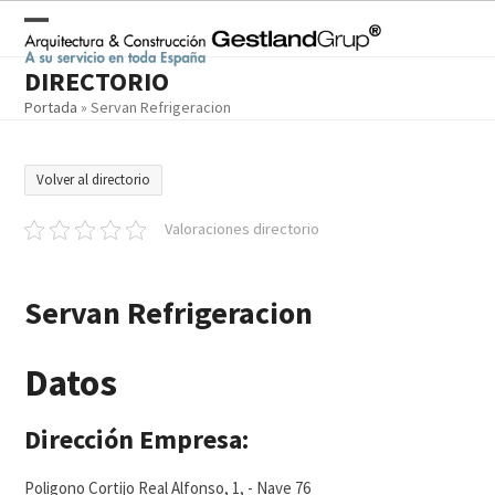
Skip
to
Open
Close
content
DIRECTORIO
mobile
mobile
Portada
»
Servan Refrigeracion
menu
menu
Volver al directorio
Valoraciones directorio
Servan Refrigeracion
Datos
Dirección Empresa:
Poligono Cortijo Real Alfonso, 1, - Nave 76