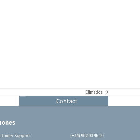
Climados
next
Contact
post:
hones
stomer Support:
(+34) 902 00 96 10