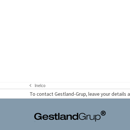
Inelco
previous
To contact Gestland-Grup, leave your details an
post: