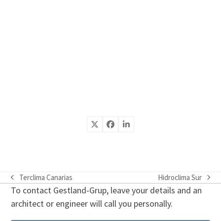
Terclima Canarias
Hidroclima Sur
previous
next
To contact Gestland-Grup, leave your details and an
post:
post:
architect or engineer will call you personally.