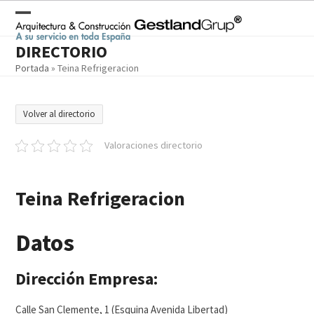
Skip
to
Open
Close
content
DIRECTORIO
mobile
mobile
Portada
»
Teina Refrigeracion
menu
menu
Volver al directorio
Valoraciones directorio
Teina Refrigeracion
Datos
Dirección Empresa:
Calle San Clemente, 1 (Esquina Avenida Libertad)