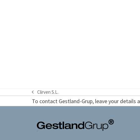
Clirven S.L.
previous
To contact Gestland-Grup, leave your details an
post: