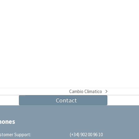
Cambio Climatico
next
Contact
post:
hones
stomer Support:
(+34) 902 00 96 10