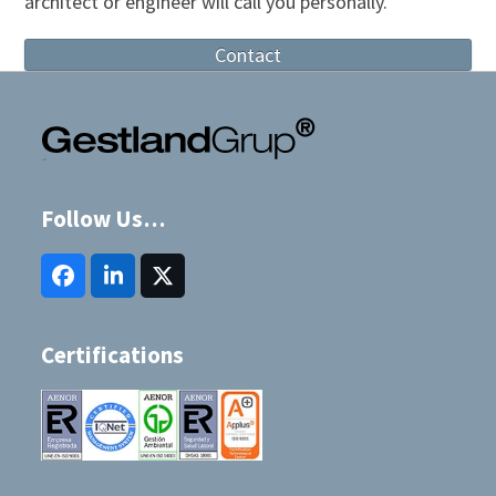
architect or engineer will call you personally.
Contact
Follow Us…
Facebook
LinkedIn
Twitter
(deprecated)
Certifications