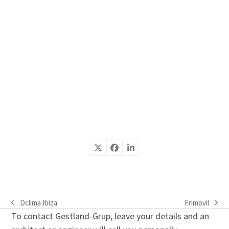
Dclima Ibiza
Frimovil
previous
next
To contact Gestland-Grup, leave your details and an
post:
post: