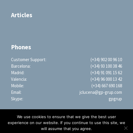
Articles
Phones
Customer Support:
(+34) 902 00 96 10
Barcelona:
(+34) 93 100 38 46
Madrid:
(+34) 91 091 15 62
Valencia:
(+34) 96 000 13 42
Mobile:
(+34) 667 690 168
Email:
jclucena@gp-grup.com
Skype:
gpgrup
We use cookies to ensure that we give the best user
experience on our website. If you continue to use this site, we
will assume that you agree.
PROFESSIONAL SEARCH ENGINE WORLDWIDE (LLC)