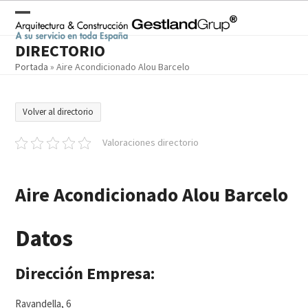
Skip
to
Open
Close
content
DIRECTORIO
mobile
mobile
Portada
»
Aire Acondicionado Alou Barcelo
menu
menu
Volver al directorio
Valoraciones directorio
Aire Acondicionado Alou Barcelo
Datos
Dirección Empresa:
Ravandella, 6