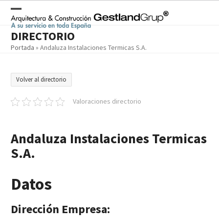
Skip
to
Open
Close
content
DIRECTORIO
mobile
mobile
Portada
»
Andaluza Instalaciones Termicas S.A.
menu
menu
Volver al directorio
Valoraciones directorio
Andaluza Instalaciones Termicas
S.A.
Datos
Dirección Empresa: