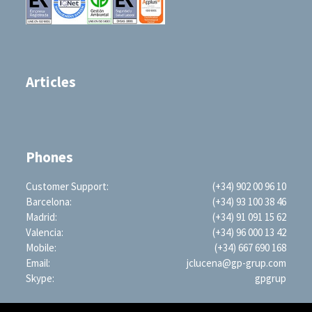
Articles
Phones
Customer Support:
(+34) 902 00 96 10
Barcelona:
(+34) 93 100 38 46
Madrid:
(+34) 91 091 15 62
Valencia:
(+34) 96 000 13 42
Mobile:
(+34) 667 690 168
Email:
jclucena@gp-grup.com
Skype:
gpgrup