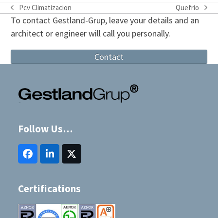
Pcv Climatizacion
Quefrio
previous
next
To contact Gestland-Grup, leave your details and an
post:
post:
architect or engineer will call you personally.
Contact
Follow Us…
Facebook
LinkedIn
Twitter
(deprecated)
Certifications