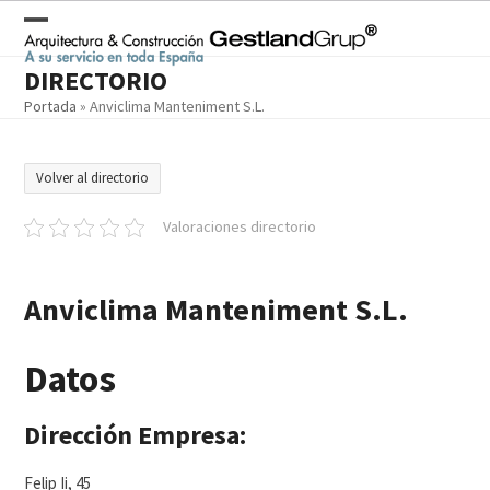
Skip
to
Open
Close
content
DIRECTORIO
mobile
mobile
Portada
»
Anviclima Manteniment S.L.
menu
menu
Volver al directorio
Valoraciones directorio
Anviclima Manteniment S.L.
Datos
Dirección Empresa:
Felip Ii, 45