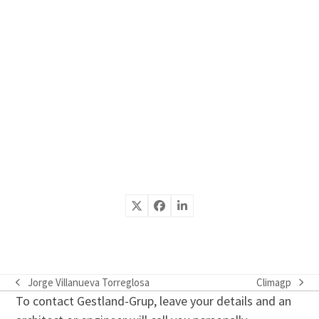
Jorge Villanueva Torreglosa
Climagp
previous
next
To contact Gestland-Grup, leave your details and an
post:
post: