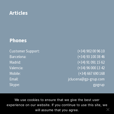
Articles
Phones
Customer Support:
(+34) 902 00 96 10
Barcelona:
(+34) 93 100 38 46
Madrid:
(+34) 91 091 15 62
Valencia:
(+34) 96 000 13 42
Mobile:
(+34) 667 690 168
Email:
jclucena@gp-grup.com
Skype:
gpgrup
We use cookies to ensure that we give the best user
experience on our website. If you continue to use this site, we
will assume that you agree.
PROFESSIONAL SEARCH ENGINE WORLDWIDE (LLC)