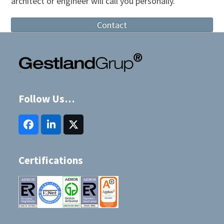
architect or engineer will call you personally.
Contact
Follow Us…
Facebook
LinkedIn
Twitter
(deprecated)
Certifications