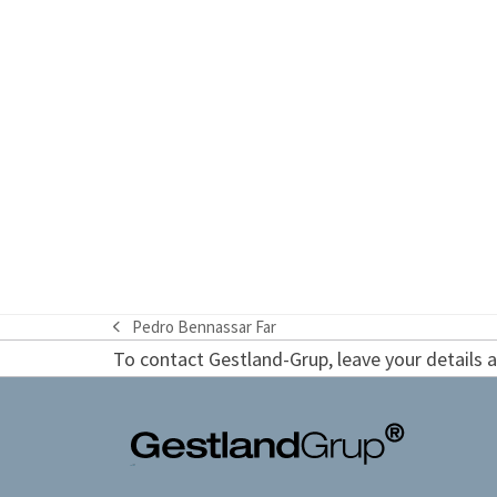
Pedro Bennassar Far
previous
To contact Gestland-Grup, leave your details an
post: