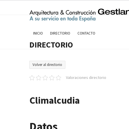
Skip
to
content
INICIO
DIRECTORIO
CONTACTO
DIRECTORIO
Volver al directorio
Valoraciones directorio
Climalcudia
Datos