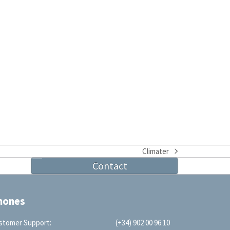
Climater
next
Contact
post:
hones
stomer Support:
(+34) 902 00 96 10