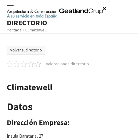
Skip
to
Open
Close
content
DIRECTORIO
mobile
mobile
Portada
»
Climatewell
menu
menu
Volver al directorio
Valoraciones directorio
Climatewell
Datos
Dirección Empresa:
Ínsula Barataria, 27