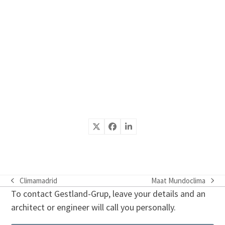
Climamadrid
Maat Mundoclima
previous
next
To contact Gestland-Grup, leave your details and an
post:
post:
architect or engineer will call you personally.