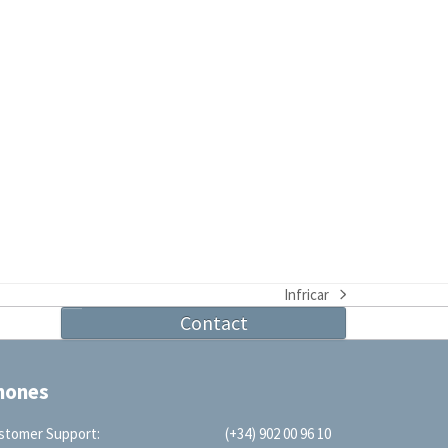
Infricar
next
Contact
post:
hones
stomer Support:
(+34) 902 00 96 10