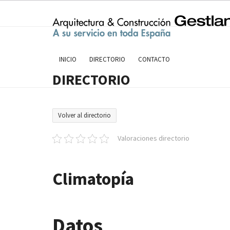
Skip
to
content
INICIO
DIRECTORIO
CONTACTO
DIRECTORIO
Volver al directorio
Valoraciones directorio
Climatopía
Datos