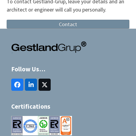
To contact Gestland-Grup, leave your details and an
post:
post:
architect or engineer will call you personally.
Contact
Follow Us…
Facebook
LinkedIn
Twitter
(deprecated)
Certifications