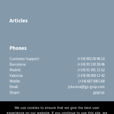
Articles
Phones
Customer Support:
(+34) 902 00 96 10
Barcelona:
(+34) 93 100 38 46
Madrid:
(+34) 91 091 15 62
Valencia:
(+34) 96 000 13 42
Mobile:
(+34) 667 690 168
Email:
jclucena@gp-grup.com
Skype:
gpgrup
We use cookies to ensure that we give the best user
experience on our website. If you continue to use this site, we