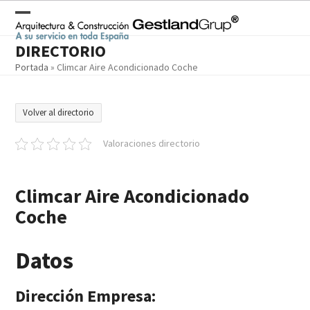
Skip
to
Open
Close
content
DIRECTORIO
mobile
mobile
Portada
»
Climcar Aire Acondicionado Coche
menu
menu
Volver al directorio
Valoraciones directorio
Climcar Aire Acondicionado
Coche
Datos
Dirección Empresa: