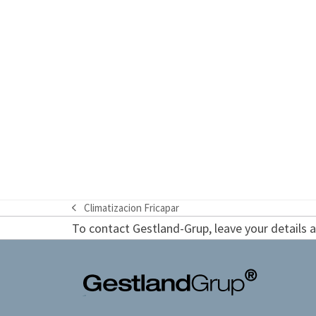
Climatizacion Fricapar
previous
To contact Gestland-Grup, leave your details an
post: