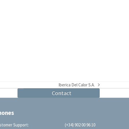
Iberica Del Calor S.A.
next
Contact
post:
hones
stomer Support:
(+34) 902 00 96 10