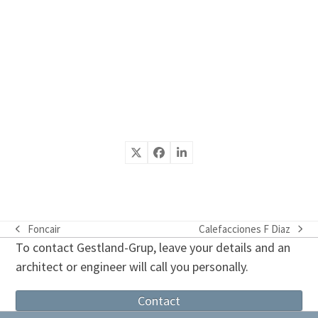
Foncair
Calefacciones F Diaz
previous
next
To contact Gestland-Grup, leave your details and an
post:
post:
architect or engineer will call you personally.
Contact