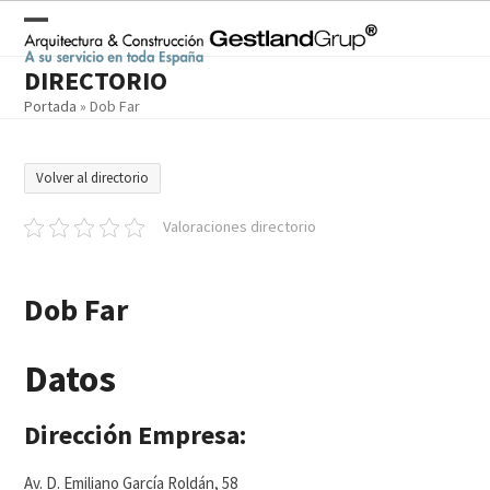
Skip
to
Open
Close
content
DIRECTORIO
mobile
mobile
Portada
»
Dob Far
menu
menu
Volver al directorio
Valoraciones directorio
Dob Far
Datos
Dirección Empresa:
Av. D. Emiliano García Roldán, 58