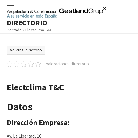
Skip
to
Open
Close
content
DIRECTORIO
mobile
mobile
Portada
»
Electclima T&C
menu
menu
Volver al directorio
Valoraciones directorio
Electclima T&C
Datos
Dirección Empresa:
Av. La Libertad, 16