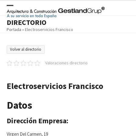
Skip
to
Open
Close
content
DIRECTORIO
mobile
mobile
Portada
»
Electroservicios Francisco
menu
menu
Volver al directorio
Valoraciones directorio
Electroservicios Francisco
Datos
Dirección Empresa:
Virgen Del Carmen, 19