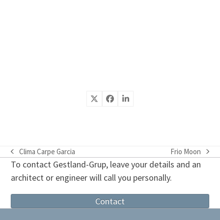
Clima Carpe Garcia
Frio Moon
previous
next
To contact Gestland-Grup, leave your details and an
post:
post:
architect or engineer will call you personally.
Contact