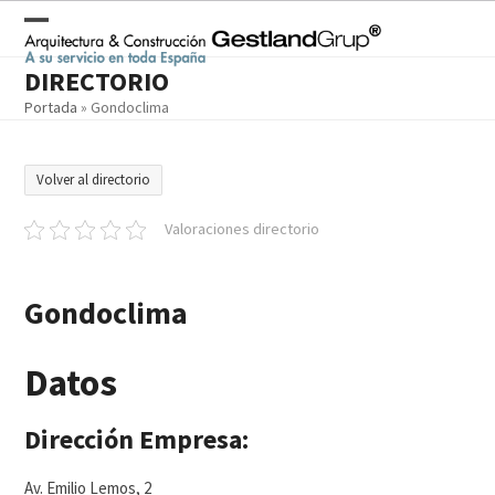
Skip
to
Open
Close
content
DIRECTORIO
mobile
mobile
Portada
»
Gondoclima
menu
menu
Volver al directorio
Valoraciones directorio
Gondoclima
Datos
Dirección Empresa:
Av. Emilio Lemos, 2