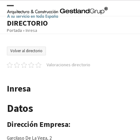
Skip
to
Open
Close
content
DIRECTORIO
mobile
mobile
Portada
»
Inresa
menu
menu
Volver al directorio
Valoraciones directorio
Inresa
Datos
Dirección Empresa:
Garcilaso De La Vega, 2