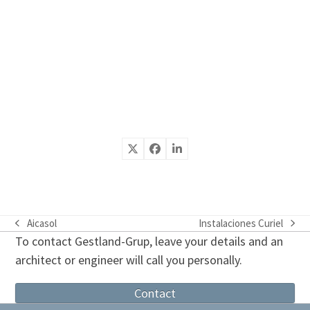
Aicasol
Instalaciones Curiel
previous
next
To contact Gestland-Grup, leave your details and an
post:
post:
architect or engineer will call you personally.
Contact