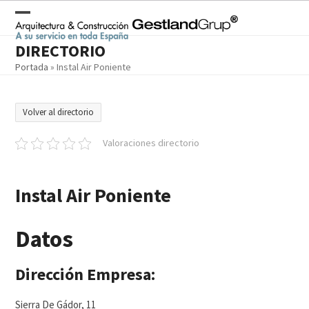
Skip
to
Open
Close
content
DIRECTORIO
mobile
mobile
Portada
»
Instal Air Poniente
menu
menu
Volver al directorio
Valoraciones directorio
Instal Air Poniente
Datos
Dirección Empresa:
Sierra De Gádor, 11