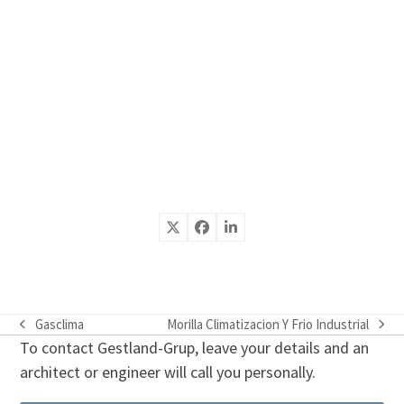
Gasclima
Morilla Climatizacion Y Frio Industrial
previous
next
To contact Gestland-Grup, leave your details and an
post:
post:
architect or engineer will call you personally.