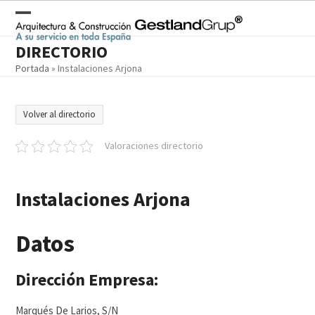
Skip
to
Open
Close
content
DIRECTORIO
mobile
mobile
Portada
»
Instalaciones Arjona
menu
menu
Volver al directorio
Valoraciones directorio
Instalaciones Arjona
Datos
Dirección Empresa:
Marqués De Larios, S/N