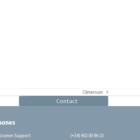
Climersum
next
Contact
post:
hones
stomer Support:
(+34) 902 00 96 10