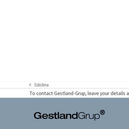
Ediclima
previous
To contact Gestland-Grup, leave your details an
post: