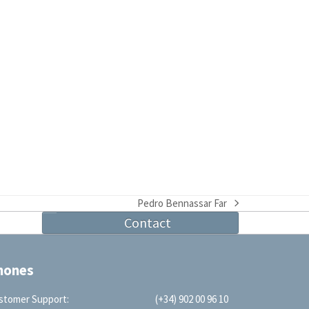
Pedro Bennassar Far
next
Contact
post:
hones
stomer Support:
(+34) 902 00 96 10