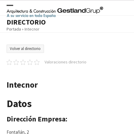
Skip
to
Open
Close
content
DIRECTORIO
mobile
mobile
Portada
»
Intecnor
menu
menu
Volver al directorio
Valoraciones directorio
Intecnor
Datos
Dirección Empresa:
Fontañán, 2