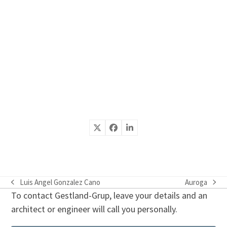
Luis Angel Gonzalez Cano
Auroga
previous
next
To contact Gestland-Grup, leave your details and an
post:
post:
architect or engineer will call you personally.