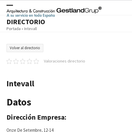
Skip
to
Open
Close
content
DIRECTORIO
mobile
mobile
Portada
»
Intevall
menu
menu
Volver al directorio
Valoraciones directorio
Intevall
Datos
Dirección Empresa:
Onze De Setembre, 12-14