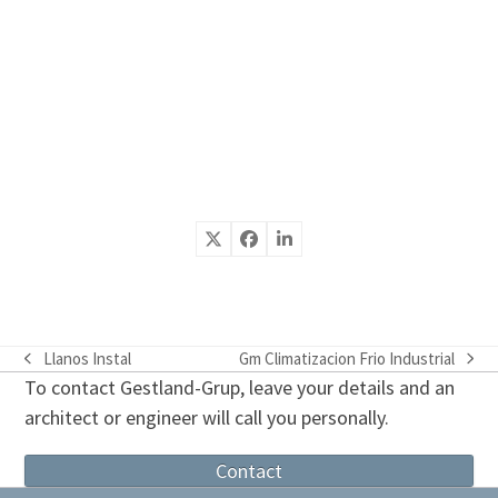
Llanos Instal
Gm Climatizacion Frio Industrial
previous
next
To contact Gestland-Grup, leave your details and an
post:
post:
architect or engineer will call you personally.
Contact