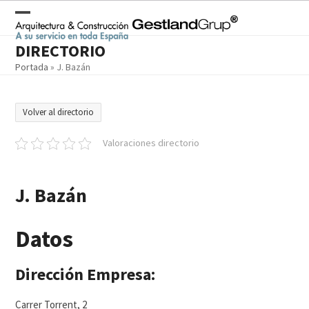
Skip
to
Open
Close
content
DIRECTORIO
mobile
mobile
Portada
»
J. Bazán
menu
menu
Volver al directorio
Valoraciones directorio
J. Bazán
Datos
Dirección Empresa:
Carrer Torrent, 2