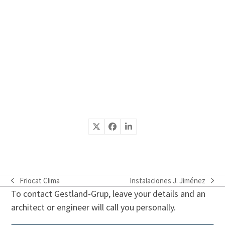
Friocat Clima
Instalaciones J. Jiménez
previous
next
To contact Gestland-Grup, leave your details and an
post:
post:
architect or engineer will call you personally.