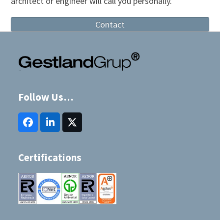
architect or engineer will call you personally.
Contact
Follow Us…
Facebook
LinkedIn
Twitter
(deprecated)
Certifications