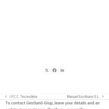
I.F.C.C. Tecnoclima
Manuel Escribano S.L.
previous
next
To contact Gestland-Grup, leave your details and an
post:
post: