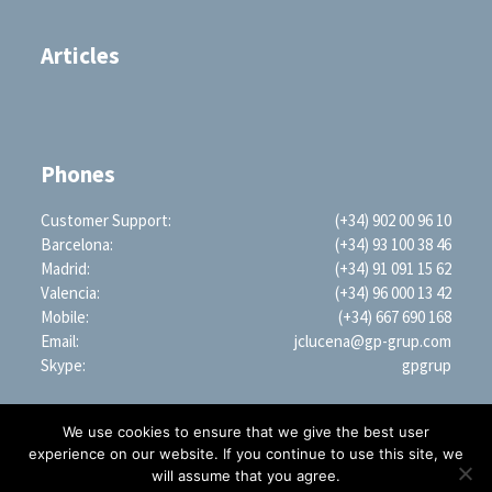
Articles
Phones
Customer Support:
(+34) 902 00 96 10
Barcelona:
(+34) 93 100 38 46
Madrid:
(+34) 91 091 15 62
Valencia:
(+34) 96 000 13 42
Mobile:
(+34) 667 690 168
Email:
jclucena@gp-grup.com
Skype:
gpgrup
We use cookies to ensure that we give the best user
experience on our website. If you continue to use this site, we
will assume that you agree.
PROFESSIONAL SEARCH ENGINE WORLDWIDE (LLC)