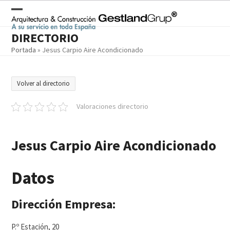
Skip
to
Open
Close
content
DIRECTORIO
mobile
mobile
Portada
»
Jesus Carpio Aire Acondicionado
menu
menu
Volver al directorio
Valoraciones directorio
Jesus Carpio Aire Acondicionado
Datos
Dirección Empresa:
P.º Estación, 20