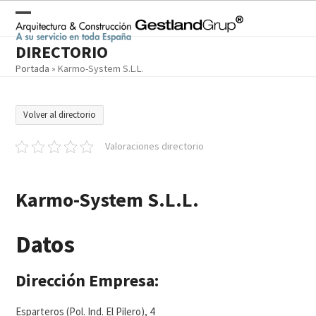
Skip
to
Open
Close
content
DIRECTORIO
mobile
mobile
Portada
»
Karmo-System S.L.L.
menu
menu
Volver al directorio
Valoraciones directorio
Karmo-System S.L.L.
Datos
Dirección Empresa:
Esparteros (Pol. Ind. El Pilero), 4