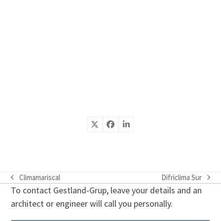
Climamariscal
Difriclima Sur
previous
next
To contact Gestland-Grup, leave your details and an
post:
post:
architect or engineer will call you personally.