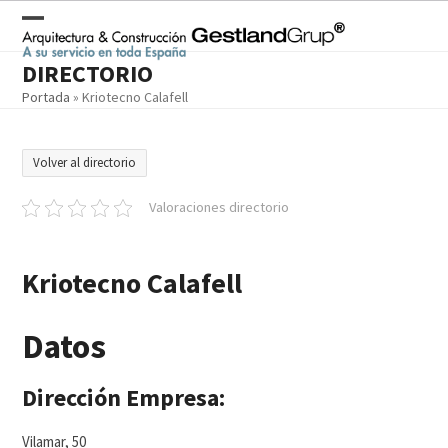
Skip
to
Open
Close
content
DIRECTORIO
mobile
mobile
Portada
»
Kriotecno Calafell
menu
menu
Volver al directorio
Valoraciones directorio
Kriotecno Calafell
Datos
Dirección Empresa:
Vilamar, 50