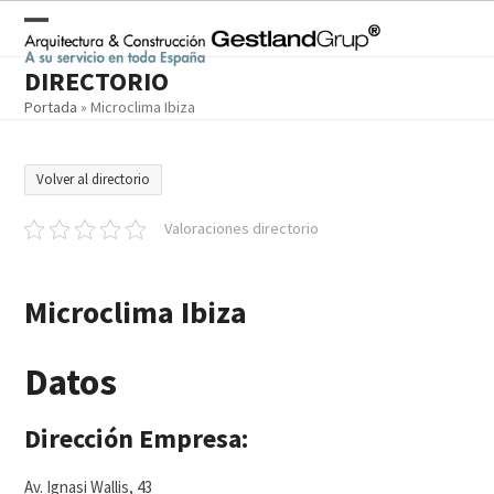
Skip
to
Open
Close
content
DIRECTORIO
mobile
mobile
Portada
»
Microclima Ibiza
menu
menu
Volver al directorio
Valoraciones directorio
Microclima Ibiza
Datos
Dirección Empresa:
Av. Ignasi Wallis, 43