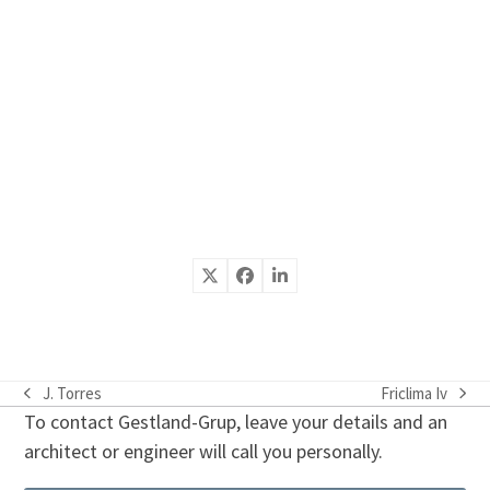
J. Torres
Friclima Iv
previous
next
To contact Gestland-Grup, leave your details and an
post:
post:
architect or engineer will call you personally.