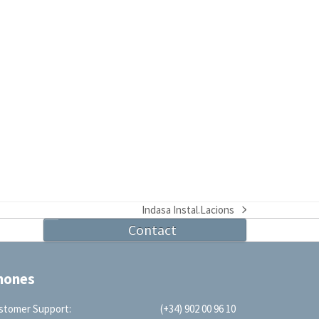
Indasa Instal.Lacions
next
Contact
post:
hones
stomer Support:
(+34) 902 00 96 10