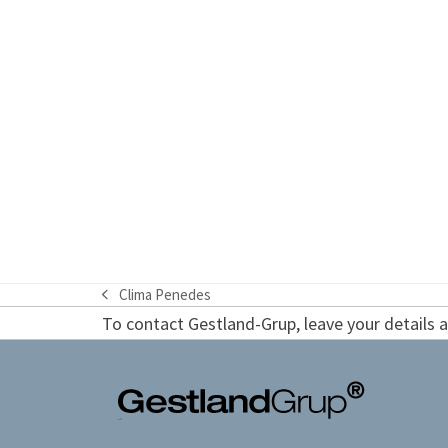
Clima Penedes
previous
To contact Gestland-Grup, leave your details an
post: