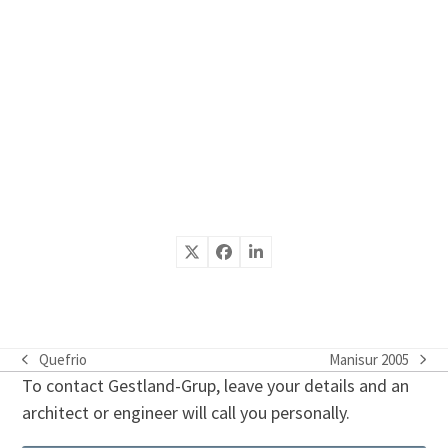
Quefrio
Manisur 2005
previous
next
To contact Gestland-Grup, leave your details and an
post:
post:
architect or engineer will call you personally.