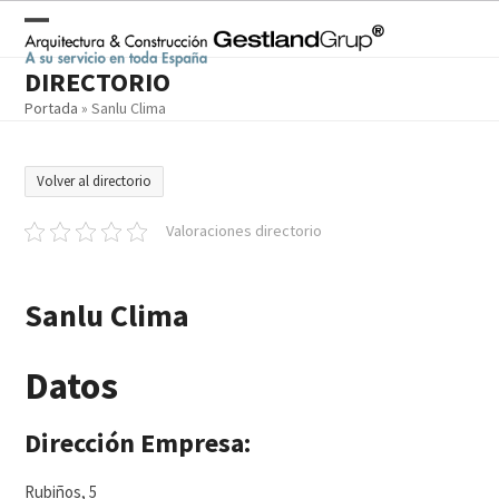
Skip
to
Open
Close
content
DIRECTORIO
mobile
mobile
Portada
»
Sanlu Clima
menu
menu
Volver al directorio
Valoraciones directorio
Sanlu Clima
Datos
Dirección Empresa:
Rubiños, 5