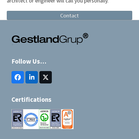
architect or engineer will call you personally.
Contact
Follow Us…
Facebook
LinkedIn
Twitter
(deprecated)
Certifications