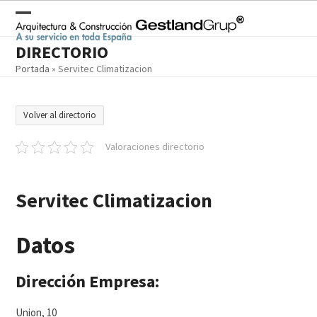
Skip
to
Open
Close
content
DIRECTORIO
mobile
mobile
Portada
»
Servitec Climatizacion
menu
menu
Volver al directorio
Valoraciones directorio
Servitec Climatizacion
Datos
Dirección Empresa:
Union, 10