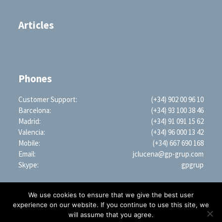
Articles
Phones
Customer Support:
(+34) 902 00 96 10
Barcelona:
(+34) 93 100 38 46
Madrid:
(+34) 91 091 15 62
Valencia:
(+34) 96 000 13 42
Mobile:
(+34) 667 690 168
Email:
jclucena@gp-grup.com
Skype:
gpgrup
We use cookies to ensure that we give the best user
experience on our website. If you continue to use this site, we
will assume that you agree.
PROFESSIONAL SEARCH ENGINE WORLDWIDE (LLC)