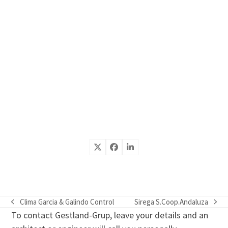
Clima Garcia & Galindo Control
Sirega S.Coop.Andaluza
previous
next
To contact Gestland-Grup, leave your details and an
post:
post: