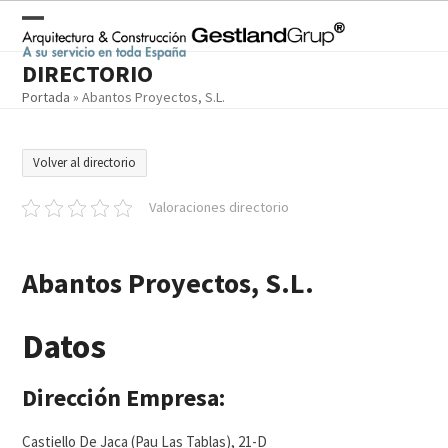
Skip
to
Open
Close
content
DIRECTORIO
mobile
mobile
Portada
»
Abantos Proyectos, S.L.
menu
menu
Volver al directorio
Valoraciones directorio
Abantos Proyectos, S.L.
Datos
Dirección Empresa:
Castiello De Jaca (Pau Las Tablas), 21-D