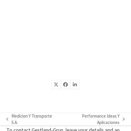
Medicion Y Transporte
Performance Ideas Y
previous
next
S.A.
Aplicaciones
post:
post:
To contact Gestland-Grup, leave your details and an