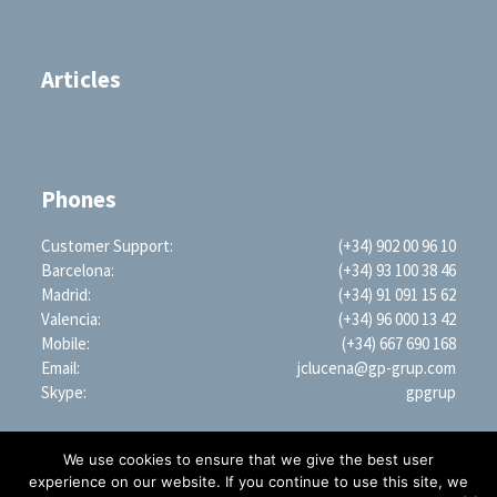
Articles
Phones
Customer Support:
(+34) 902 00 96 10
Barcelona:
(+34) 93 100 38 46
Madrid:
(+34) 91 091 15 62
Valencia:
(+34) 96 000 13 42
Mobile:
(+34) 667 690 168
Email:
jclucena@gp-grup.com
Skype:
gpgrup
We use cookies to ensure that we give the best user
experience on our website. If you continue to use this site, we