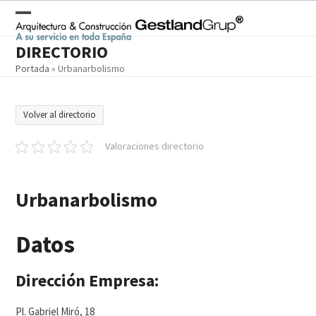
Skip
to
Open
Close
content
DIRECTORIO
mobile
mobile
Portada
»
Urbanarbolismo
menu
menu
Volver al directorio
Valoraciones directorio
Urbanarbolismo
Datos
Dirección Empresa:
Pl. Gabriel Miró, 18