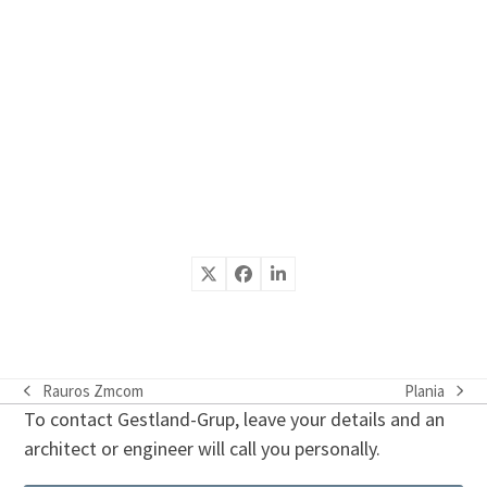
Rauros Zmcom
Plania
previous
next
To contact Gestland-Grup, leave your details and an
post:
post:
architect or engineer will call you personally.