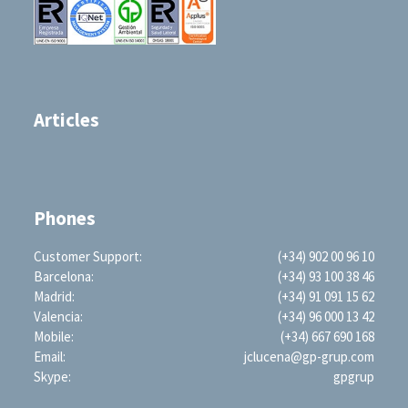
Articles
Phones
Customer Support:
(+34) 902 00 96 10
Barcelona:
(+34) 93 100 38 46
Madrid:
(+34) 91 091 15 62
Valencia:
(+34) 96 000 13 42
Mobile:
(+34) 667 690 168
Email:
jclucena@gp-grup.com
Skype:
gpgrup