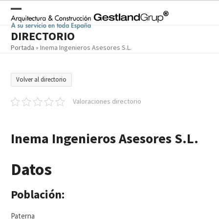
Skip
to
Open
Close
content
DIRECTORIO
mobile
mobile
Portada
»
Inema Ingenieros Asesores S.L.
menu
menu
Volver al directorio
Valoraciones directorio
Inema Ingenieros Asesores S.L.
Datos
Población:
Paterna