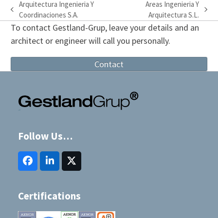
Arquitectura Ingenieria Y
Areas Ingenieria Y
previous
next
Coordinaciones S.A.
Arquitectura S.L.
post:
post:
To contact Gestland-Grup, leave your details and an
architect or engineer will call you personally.
Contact
Follow Us…
Facebook
LinkedIn
Twitter
(deprecated)
Certifications