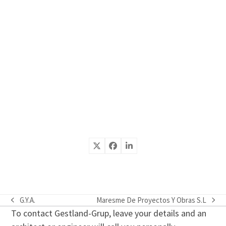
G.Y.A.
Maresme De Proyectos Y Obras S.L
previous
next
To contact Gestland-Grup, leave your details and an
post:
post: