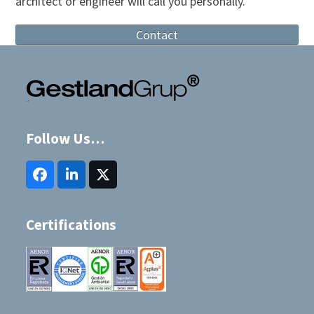
architect or engineer will call you personally.
Contact
Follow Us…
Facebook
LinkedIn
Twitter
(deprecated)
Certifications