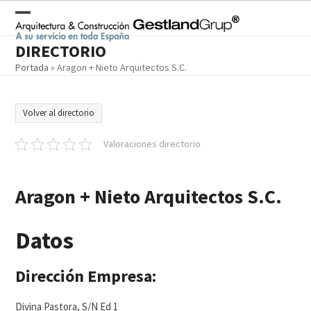
Skip
to
Open
Close
content
DIRECTORIO
mobile
mobile
Portada
»
Aragon + Nieto Arquitectos S.C.
menu
menu
Volver al directorio
Valoraciones directorio
Aragon + Nieto Arquitectos S.C.
Datos
Dirección Empresa:
Divina Pastora, S/N Ed 1