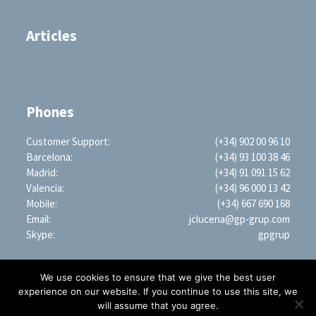
Articles
Phones
Customer Support:
(+34) 902 00 96 10
Barcelona:
(+34) 93 100 38 46
Madrid:
(+34) 91 091 15 62
Valencia:
(+34) 96 000 13 42
Mobile:
(+34) 667 690 168
Email:
jclucena@gp-grup.com
Skype:
gpgrup
We use cookies to ensure that we give the best user
experience on our website. If you continue to use this site, we
will assume that you agree.
PROFESSIONAL SEARCH ENGINE WORLDWIDE (LLC)