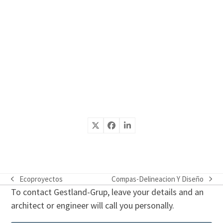
Ecoproyectos
Compas-Delineacion Y Diseño
previous
next
To contact Gestland-Grup, leave your details and an
post:
post:
architect or engineer will call you personally.