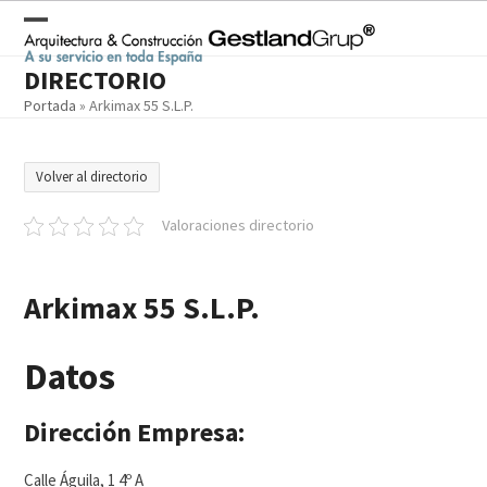
Skip
to
Open
Close
content
DIRECTORIO
mobile
mobile
Portada
»
Arkimax 55 S.L.P.
menu
menu
Volver al directorio
Valoraciones directorio
Arkimax 55 S.L.P.
Datos
Dirección Empresa:
Calle Águila, 1 4º A