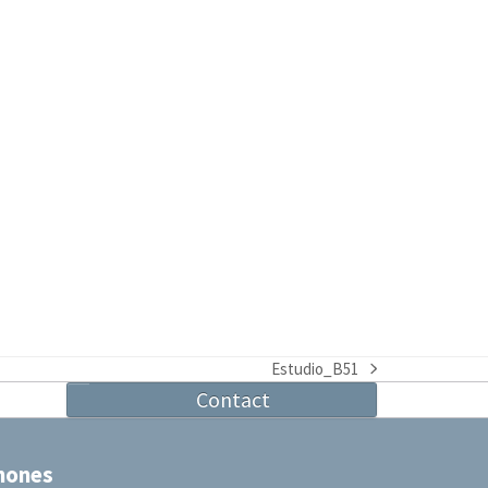
Estudio_B51
next
Contact
post:
hones