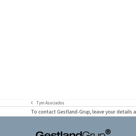
Tym Asociados
previous
To contact Gestland-Grup, leave your details an
post: