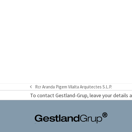
Rcr Aranda Pigem Vilalta Arquitectes S.L.P.
previous
To contact Gestland-Grup, leave your details an
post: