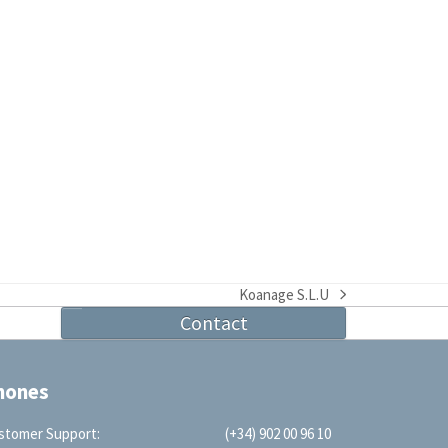
Koanage S.L.U
next
Contact
post:
hones
stomer Support:
(+34) 902 00 96 10