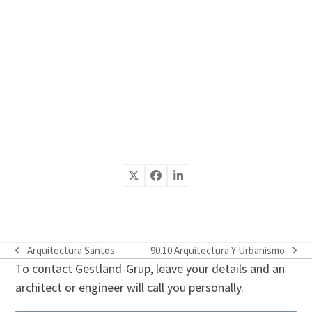
Arquitectura Santos
90.10 Arquitectura Y Urbanismo
previous
next
To contact Gestland-Grup, leave your details and an
post:
post:
architect or engineer will call you personally.