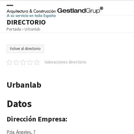
Skip
to
Open
Close
content
DIRECTORIO
mobile
mobile
Portada
»
Urbanlab
menu
menu
Volver al directorio
Valoraciones directorio
Urbanlab
Datos
Dirección Empresa:
Pzla. Ángeles, 7