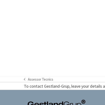
Assessor Tecnics
previous
To contact Gestland-Grup, leave your details an
post: