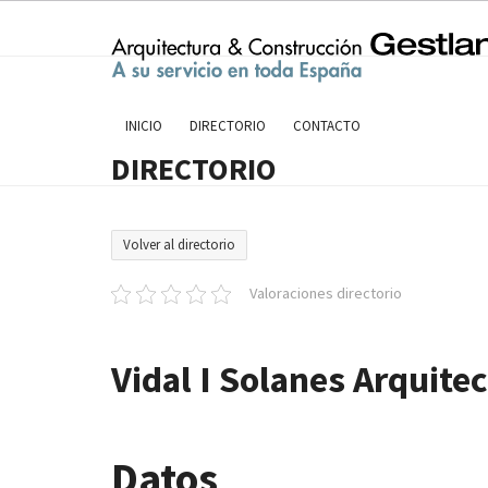
Skip
to
content
INICIO
DIRECTORIO
CONTACTO
DIRECTORIO
Volver al directorio
Valoraciones directorio
Vidal I Solanes Arquite
Datos