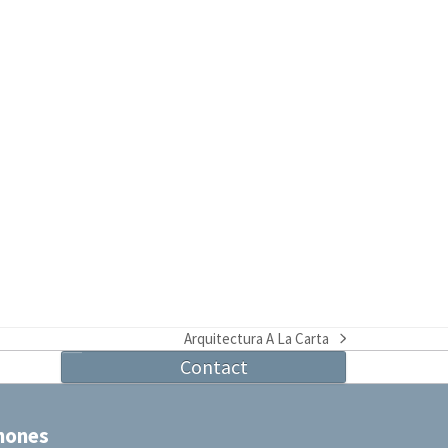
Arquitectura A La Carta
next
Contact
post:
hones