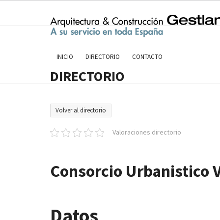
Skip
to
content
INICIO
DIRECTORIO
CONTACTO
DIRECTORIO
Volver al directorio
Valoraciones directorio
Consorcio Urbanistico 
Datos