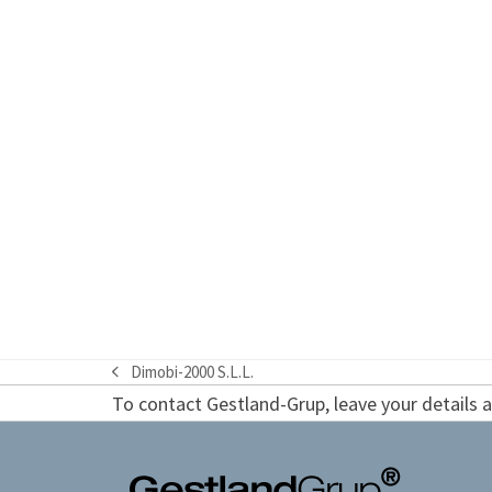
Dimobi-2000 S.L.L.
previous
To contact Gestland-Grup, leave your details an
post: